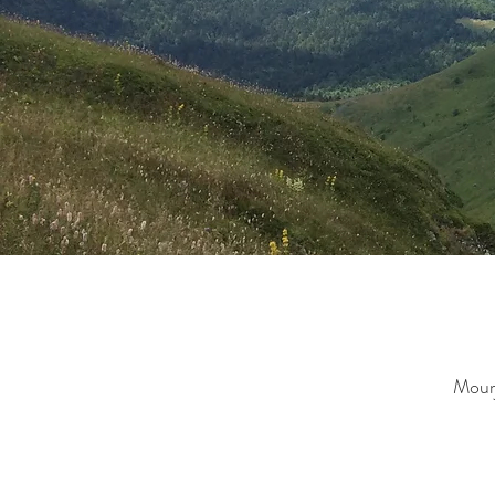
B&b gites comme chez moi ik
Mourj