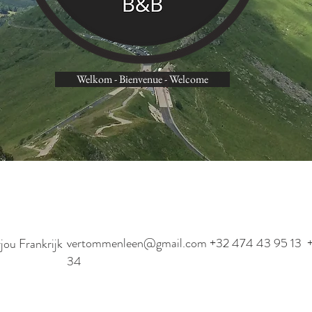
Welkom - Bienvenue - Welcome
 vertrek
vertommenleen@gmail.com
+32 474 43 95 13 +
ou Frankrijk
34